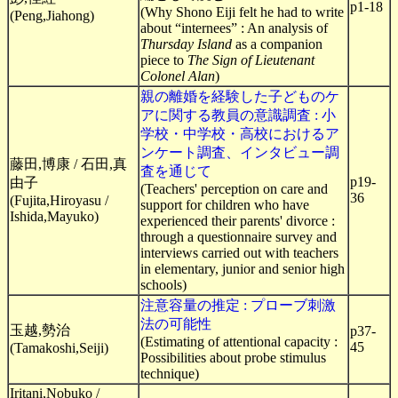
p1-18
(Why Shono Eiji felt he had to write
(Peng,Jiahong)
about “internees” : An analysis of
Thursday Island
as a companion
piece to
The Sign of Lieutenant
Colonel Alan
)
親の離婚を経験した子どものケ
アに関する教員の意識調査 : 小
学校・中学校・高校におけるア
ンケート調査、インタビュー調
藤田,博康 / 石田,真
査を通じて
p19-
由子
(Teachers' perception on care and
36
(Fujita,Hiroyasu /
support for children who have
Ishida,Mayuko)
experienced their parents' divorce :
through a questionnaire survey and
interviews carried out with teachers
in elementary, junior and senior high
schools)
注意容量の推定 : プローブ刺激
法の可能性
玉越,勢治
p37-
(Estimating of attentional capacity :
45
(Tamakoshi,Seiji)
Possibilities about probe stimulus
technique)
Iritani,Nobuko /