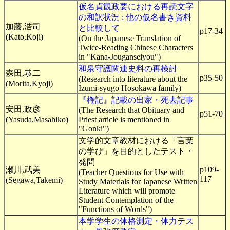
仮名貞観政要における再読文字
の和訳状況 : 他の仮名書き資料
加藤,浩司
と比較して
p17-34
(Kato,Koji)
(On the Japanese Translation of
Twice-Reading Chinese Characters
in "Kana-Jouganseiyou")
和泉守護関連史料の再検討
森田,恭二
p35-50
(Research into literature about the
(Morita,Kyoji)
Izumi-syugo Hosokawa family)
『権記』記載の出家・死去記事
安田,政彦
(The Research that Obituary and
p51-70
(Yasuda,Masahiko)
Priest article is mentioned in
"Gonki")
文学的文章教材における「言葉
の学び」を目的としたテスト・
発問
瀬川,武美
p109-
(Teacher Questions for Use with
117
(Segawa,Takemi)
Study Materials for Japanese Written
Literature which will promote
Student Contemplation of the
"Functions of Words")
本学学生の体格測定・体力テス