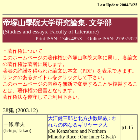
Last Update 2004/3/25
帝塚山學院大学研究論集. 文学部
(Studies and essays. Faculty of Literature)
Print ISSN: 1346-485X，Online ISSN: 2759-5927
＊著作権について
このホームページの著作権は帝塚山学院大学に属し、各論文
の著作権は著者に属します。
著者の許諾を得られた論文は本文（PDF）を表示できます。
リンクのあるタイトルをクリックして下さい。
このホームページの内容を無断で変更することや複製するこ
とは、著作権の侵害となります。
著作権法を遵守してご利用下さい。
38集 (2003.12)
大江健三郎と北方少数民族 : わ
一條,孝夫
れらの内なるギリヤーク人
p1-15
(Ichijo,Takao)
(Oe Kenzaburo and Northern
Minority Race : Our Inner Gilyak)