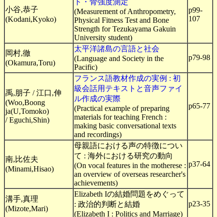
ト・骨強度測定
小谷,恭子
p99-
(Measurement of Anthropometry,
107
(Kodani,Kyoko)
Physical Fitness Test and Bone
Strength for Tezukayama Gakuin
University student)
太平洋諸島の言語と社会
岡村,徹
p79-98
(Language and Society in the
(Okamura,Toru)
Pacific)
フランス語教材作成の実例 : 初
級会話用テキストと音声ファイ
禹,朋子 / 江口,伸
ル作成の実際
(Woo,Boong
p65-77
(Practical example of preparing
ja(U,Tomoko)
materials for teaching French :
/ Eguchi,Shin)
making basic conversational texts
and recordings)
母親語における声の特徴につい
て : 海外における研究の動向
南,比佐夫
p37-64
(On vocal features in the motherese :
(Minami,Hisao)
an overview of overseas researcher's
achievements)
Elizabeth Iの結婚問題をめぐって
溝手,真理
p23-35
: 政治的判断と結婚
(Mizote,Mari)
(Elizabeth I : Politics and Marriage)