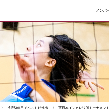
メンバ
創部3年目でベスト16進出！！ 西日本インカレ決勝トーナメン