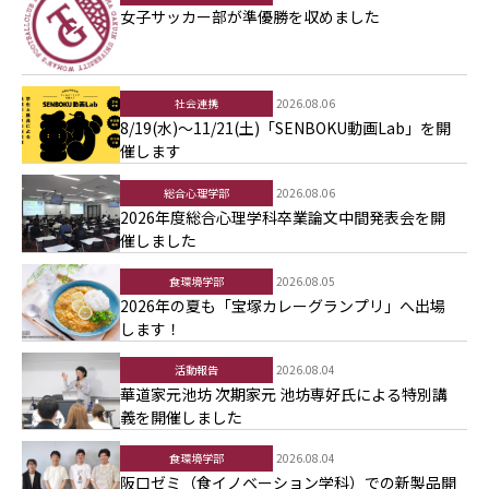
女子サッカー部が準優勝を収めました
社会連携
2026.08.06
8/19(水)～11/21(土)「SENBOKU動画Lab」を開
催します
総合心理学部
2026.08.06
2026年度総合心理学科卒業論文中間発表会を開
催しました
食環境学部
2026.08.05
2026年の夏も「宝塚カレーグランプリ」へ出場
します！
活動報告
2026.08.04
華道家元池坊 次期家元 池坊専好氏による特別講
義を開催しました
食環境学部
2026.08.04
阪口ゼミ（食イノベーション学科）での新製品開