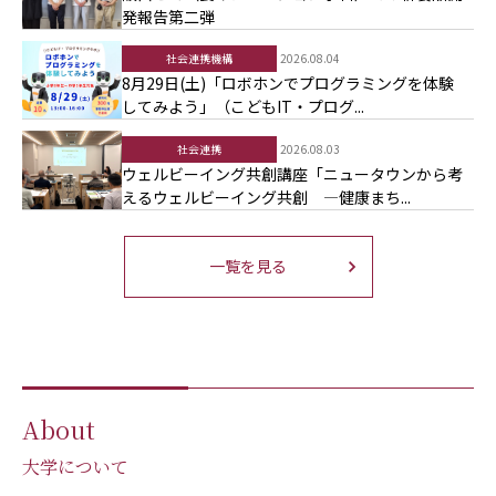
発報告第二弾
社会連携機構
2026.08.04
8月29日(土)「ロボホンでプログラミングを体験
してみよう」（こどもIT・プログ...
社会連携
2026.08.03
ウェルビーイング共創講座「ニュータウンから考
えるウェルビーイング共創 ―健康まち...
一覧を見る
About
大学について