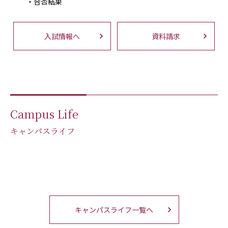
合否結果
入試情報へ
資料請求
Campus Life
キャンパスライフ
Campus Map
Club & Circle /
Activities
Create Something @ TGU
キャンパスマップ
クラブ＆サークル・学生活動
-毎日が夢中になれる理由-
キャンパスライフ一覧へ