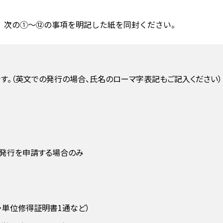
、次の①～⑫の事項を明記した紙を同封ください。
名です。（英文での発行の場合、氏名のローマ字表記もご記入ください）
の発行を申請する場合のみ
・単位修得証明書1通など）