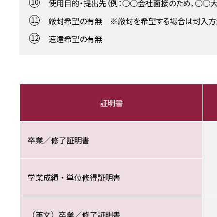
使用目的・提出先（例：○○会社面接のため、○○
厳封希望の有無 ※厳封を希望する場合は封入方法
速達希望の有無
証明書
卒業／修了証明書
学業成績・単位修得証明書
（英文）卒業／修了証明書