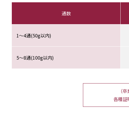
通数
1～4通(50g以内)
5～8通(100g以内)
（卒
各種証