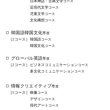
日本神話・古典文学
コース
近現代文学
コース
児童文学
コース
文化構想
コース
韓国語韓国文化
専攻
［2コース］
韓国語
コース
韓国文化
コース
グローバル英語
専攻
［2コース］
ビジネスコミュニケーション
コース
多文化コミュニケーション
コース
情報クリエイティブ
専攻
［5コース］
映像
コース
デザイン
コース
現代アート
コース