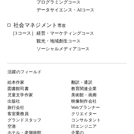
プログラミング
コース
データサイエンス・AI
コース
社会マネジメント
専攻
［3コース］
経営・マーケティング
コース
観光・地域創生
コース
ソーシャルメディア
コース
活躍の
フィールド
絵本作家
翻訳・通訳
図書館司書
教育関連企業
児童文学作家
美術館・画廊
出版社
映像制作会社
旅行会社
Webプランナー
客室乗務員
クリエイター
グランドスタッフ
コンサルタント
空港
ITエンジニア
ホテル・老舗旅館
企業の