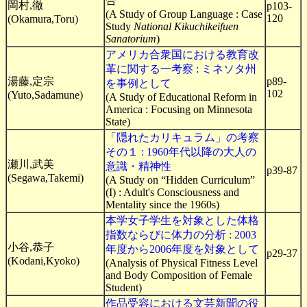
合
岡村,徹
p103-
(A Study of Group Language : Case
120
(Okamura,Toru)
Study
National Kikuchikeifuen
Sanatorium
)
アメリカ合衆国における教育改
革に関する一考察 : ミネソタ州
湯藤,定宗
p89-
を事例として
102
(Yuto,Sadamune)
(A Study of Educational Reform in
America : Focusing on Minnesota
State)
「隠れたカリキュラム」の考察
その１ : 1960年代以降の大人の
瀬川,武美
意識・精神性
p39-87
(Segawa,Takemi)
(A Study on “Hidden Curriculum”
(I) : Adult's Consciousness and
Mentality since the 1960s)
本学女子学生を対象とした体格
指数ならびに体力の分析 : 2003
小谷,恭子
年度から2006年度を対象として
p29-37
(Kodani,Kyoko)
(Analysis of Physical Fitness Level
and Body Composition of Female
Student)
作品受容における文芸新聞の役