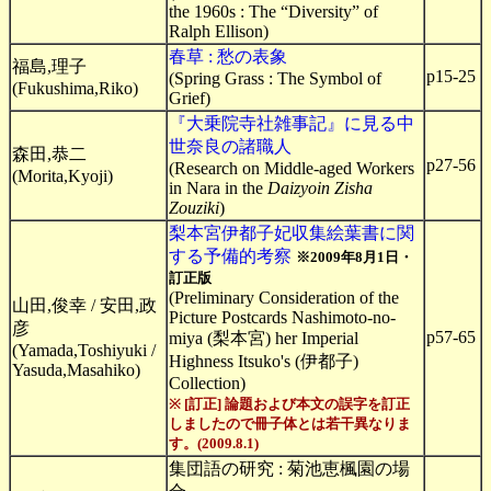
the 1960s : The “Diversity” of
Ralph Ellison)
春草 : 愁の表象
福島,理子
p15-25
(Spring Grass : The Symbol of
(Fukushima,Riko)
Grief)
『大乗院寺社雑事記』に見る中
世奈良の諸職人
森田,恭二
p27-56
(Research on Middle-aged Workers
(Morita,Kyoji)
in Nara in the
Daizyoin Zisha
Zouziki
)
梨本宮伊都子妃収集絵葉書に関
する予備的考察
※2009年8月1日・
訂正版
(Preliminary Consideration of the
山田,俊幸 / 安田,政
Picture Postcards Nashimoto-no-
彦
p57-65
miya (梨本宮) her Imperial
(Yamada,Toshiyuki /
Highness Itsuko's (伊都子)
Yasuda,Masahiko)
Collection)
※ [訂正] 論題および本文の誤字を訂正
しましたので冊子体とは若干異なりま
す。(2009.8.1)
集団語の研究 : 菊池恵楓園の場