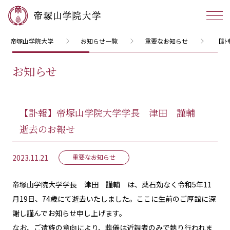
帝塚山学院大学
お知らせ一覧
重要なお知らせ
【訃
お知らせ
【訃報】帝塚山学院大学学長 津田 謹輔
逝去のお報せ
2023.11.21
重要なお知らせ
帝塚山学院大学学長 津田 謹輔 は、薬石効なく令和5年11
月19日、74歳にて逝去いたしました。ここに生前のご厚誼に深
謝し謹んでお知らせ申し上げます。
なお、ご遺族の意向により、葬儀は近親者のみで執り行われま