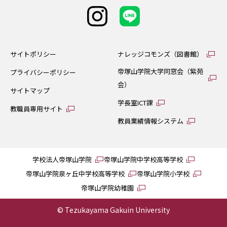
サイトポリシー
ナレッジコモンズ（図書館）
帝塚山学院大学同窓会（紫苑
プライバシーポリシー
会）
サイトマップ
学長室ICT課
教職員専用サイト
教員業績情報システム
学校法人帝塚山学院
帝塚山学院中学校高等学校
帝塚山学院泉ヶ丘中学校高等学校
帝塚山学院小学校
帝塚山学院幼稚園
© Tezukayama Gakuin University