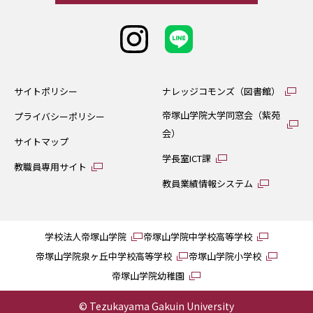
サイトポリシー
ナレッジコモンズ（図書館）
帝塚山学院大学同窓会（紫苑
プライバシーポリシー
会）
サイトマップ
学長室ICT課
教職員専用サイト
教員業績情報システム
学校法人帝塚山学院
帝塚山学院中学校高等学校
帝塚山学院泉ヶ丘中学校高等学校
帝塚山学院小学校
帝塚山学院幼稚園
© Tezukayama Gakuin University