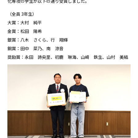
化専攻の学生が以下の通り受賞しました。
（全員 3年生）
大賞：大村 純平
金賞：松田 陽希
銀賞：八木 さくら、行 翔輝
銅賞：田中 菜乃、南 涼音
奨励賞：永田 詩央里、初鹿 琳海、山崎 鉄生、山村 美結