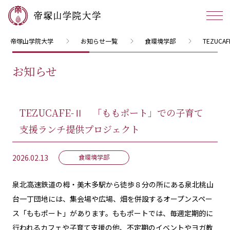
帝塚山学院大学
お知らせ一覧
食環境学部
TEZU
お知らせ
TEZUCAFE-Ⅱ 「ももポート」での子育て
支援ランチ提供プロジェクト
2026.02.13
食環境学部
泉北高速鉄道の栂・美木多駅から徒歩８分の所にある泉北桃山
台一丁団地には、集会場や広場、畑を併設するオープンスペー
ス「ももポート」があります。ももポートでは、毎週定期的に
行われるカフェや子育て支援の他、不定期のイベントやヨガ教