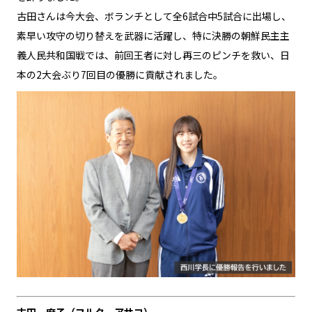
古田さんは今大会、ボランチとして全6試合中5試合に出場し、
素早い攻守の切り替えを武器に活躍し、特に決勝の朝鮮民主主
義人民共和国戦では、前回王者に対し再三のピンチを救い、日
本の2大会ぶり7回目の優勝に貢献されました。
古田 麻子（フルタ アサコ）