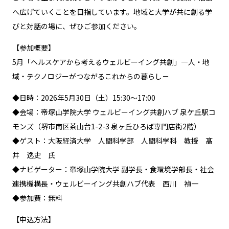
へ広げていくことを目指しています。地域と大学が共に創る学
びと対話の場に、ぜひご参加ください。
【参加概要】
5月「ヘルスケアから考えるウェルビーイング共創」―人・地
域・テクノロジーがつながるこれからの暮らし－
◆日時：2026年5月30日（土）15:30～17:00
◆会場：帝塚山学院大学 ウェルビーイング共創ハブ 泉ケ丘駅コ
モンズ（堺市南区茶山台1-2-3 泉ヶ丘ひろば専門店街2階）
◆ゲスト：大阪経済大学 人間科学部 人間科学科 教授 髙
井 逸史 氏
◆ナビゲーター：帝塚山学院大学 副学長・食環境学部長・社会
連携機構長・ウェルビーイング共創ハブ代表 西川 禎一
◆参加費：無料
【申込方法】