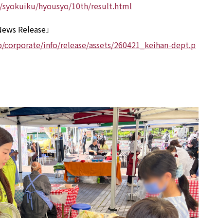
j/syokuiku/hyousyo/10th/result.html
 Release」
p/corporate/info/release/assets/260421_keihan-dept.p