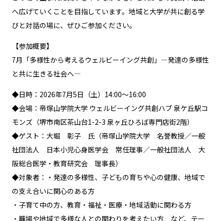
へ広げていくことを目指しています。地域と大学が共に創る学
びと対話の場に、ぜひご参加ください。
【参加概要】
7月「多様性から考えるウェルビーイング共創」―発達の多様性
と共に生きる社会へ―
◆日時：2026年7月5日（土）14:00～16:00
◆会場：帝塚山学院大学 ウェルビーイング共創ハブ 泉ケ丘駅コ
モンズ（堺市南区茶山台1-2-3 泉ヶ丘ひろば専門店街2階）
◆ゲスト：大堀 彰子 氏（帝塚山学院大学 名誉教授／一般
社団法人 日本小児心身医学会 常任理事／一般社団法人 大
阪総合医学・教育研究会 理事長）
◆対象者：・発達の多様性、子どもの育ちや心の健康、地域で
の支え合いに関心のある方
・子育て中の方、教育・福祉・医療・地域活動に関わる方
・職場や地域で多様な人との関わりを考えたい方 など、テー