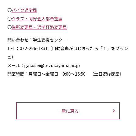
〇
バイク通学届
〇
クラブ・同好会入部希望届
〇
住所変更届・通学経路変更届
問い合わせ：学生支援センター
TEL：072-296-1331（自動音声がはじまったら「１」をプッシ
ュ）
メール：gakusei@tezukayama.ac.jp
開室時間：月曜日～金曜日 9:00～16:50 （土日祝は閉室）
一覧に戻る