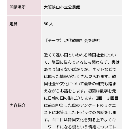
開講場所
大阪狭山市立公民館
定員
50 人
【テーマ】現代韓国社会を読む
近くて遠い国といわれる韓国社会につい
て、隣国に住んでいるにも関わらず、実は
あまり知らないばかりか、ネットなどで
は偏った情報がたくさん見られます。韓
国社会や文化について最新の研究も踏ま
えながらお話をします。初回は数字を元
に日韓の国の形に迫ります。2回－３回目
内容紹介
は前回担当した際のアンケ－トのリクエ
ストにお答えしたトピックのお話をしま
す。４回目は韓国文化を知る上でよくキ
ーワ－ドになる恨という情緒についてレ