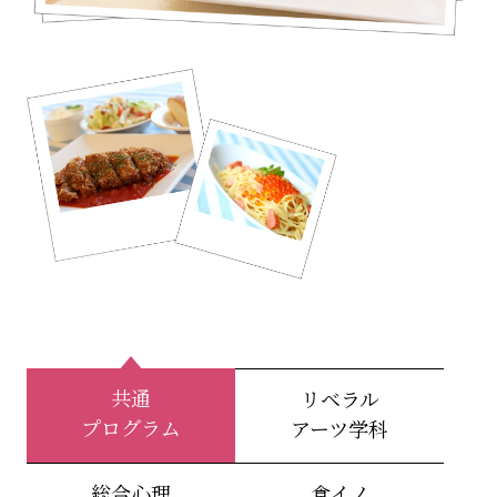
共通
リベラル
プログラム
アーツ学科
総合心理
食イノ