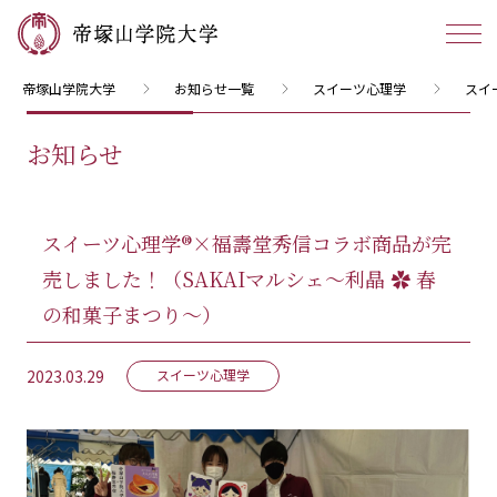
帝塚山学院大学
お知らせ一覧
スイーツ心理学
スイ
お知らせ
スイーツ心理学®×福壽堂秀信コラボ商品が完
売しました！（SAKAIマルシェ～利晶 ✿ 春
の和菓子まつり～）
2023.03.29
スイーツ心理学