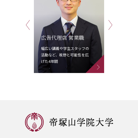
Previous
Next
韓国鉄
広告代理店 営業職
業職
とや
幅広い講義や学生スタッフの
、大
活動など、視野と可能性を広
韓国語
げた4年間
をめざ