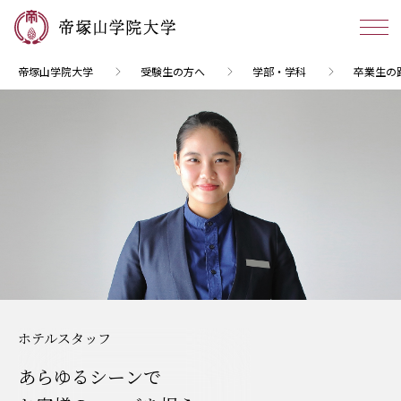
帝塚山学院大学
受験生の方へ
学部・学科
卒業生の
ホテルスタッフ
あらゆるシーンで