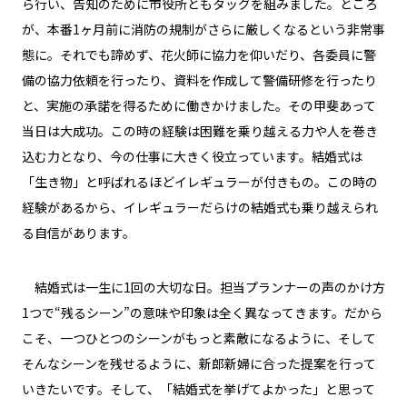
ら行い、告知のために市役所ともタッグを組みました。ところ
が、本番1ヶ月前に消防の規制がさらに厳しくなるという非常事
態に。それでも諦めず、花火師に協力を仰いだり、各委員に警
備の協力依頼を行ったり、資料を作成して警備研修を行ったり
と、実施の承諾を得るために働きかけました。その甲斐あって
当日は大成功。この時の経験は困難を乗り越える力や人を巻き
込む力となり、今の仕事に大きく役立っています。結婚式は
「生き物」と呼ばれるほどイレギュラーが付きもの。この時の
経験があるから、イレギュラーだらけの結婚式も乗り越えられ
る自信があります。
結婚式は一生に1回の大切な日。担当プランナーの声のかけ方
1つで“残るシーン”の意味や印象は全く異なってきます。だから
こそ、一つひとつのシーンがもっと素敵になるように、そして
そんなシーンを残せるように、新郎新婦に合った提案を行って
いきたいです。そして、「結婚式を挙げてよかった」と思って