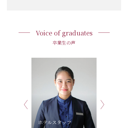
Voice of graduates
卒業生の声
Previous
Next
広告代
ホテルスタッフ
とや
幅広い