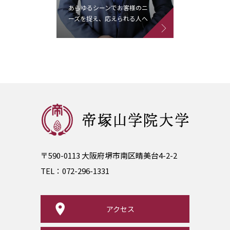
、大
あらゆるシーンでお客様のニ
活動な
ーズを捉え、応えられる人へ
げた4年
〒590-0113 大阪府堺市南区晴美台4-2-2
TEL：
072-296-1331
アクセス